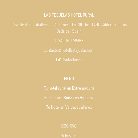
LAS TEJUELAS HOTEL RURAL
Ctra. de Valdecaballeros a Cañamero, Ex-316, km. 1,400 Valdecaballeros
Badajoz · Spain
(+34) 669285183
contacto@hotellastejuelas.com
Contáctanos
MENU
Tu hotel rural en Extremadura
Finca para Bodas en Badajoz
Tu hotel en Valdecaballeros
BOOKING
Mi Reserva