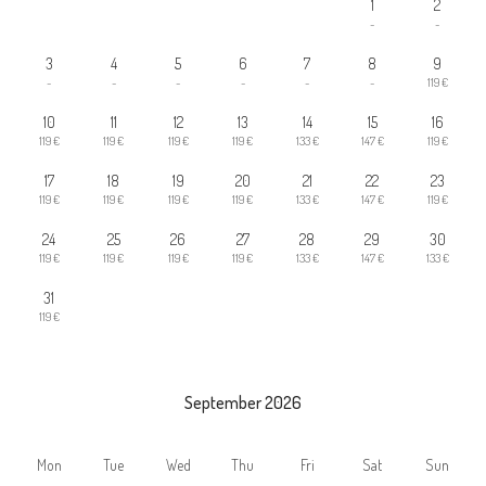
1
2
-
-
3
4
5
6
7
8
9
-
-
-
-
-
-
119 €
10
11
12
13
14
15
16
119 €
119 €
119 €
119 €
133 €
147 €
119 €
17
18
19
20
21
22
23
119 €
119 €
119 €
119 €
133 €
147 €
119 €
24
25
26
27
28
29
30
119 €
119 €
119 €
119 €
133 €
147 €
133 €
31
119 €
September 2026
Mon
Tue
Wed
Thu
Fri
Sat
Sun