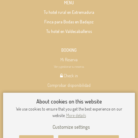
MENU
Tu hotel rural en Extremadura
Finca para Bodas en Badajoz
Tu hotel en Valdecaballeros
BOOKING
Mi Reserva
Ver y gestionar su reserva.
Check in
Comprobar disponibilidad
About cookies on this website
©
2026
Hotel Rusticae.
Aviso legal
·
Política de privacidad
·
Política de cookies
We use cookies to ensure that you get the best experience on our
Cookies Panel
website.
More details
Customize settings