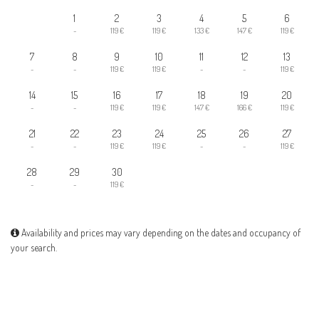
1
2
3
4
5
6
-
119 €
119 €
133 €
147 €
119 €
7
8
9
10
11
12
13
-
-
119 €
119 €
-
-
119 €
14
15
16
17
18
19
20
-
-
119 €
119 €
147 €
166 €
119 €
21
22
23
24
25
26
27
-
-
119 €
119 €
-
-
119 €
28
29
30
-
-
119 €
Availability and prices may vary depending on the dates and occupancy of
your search.