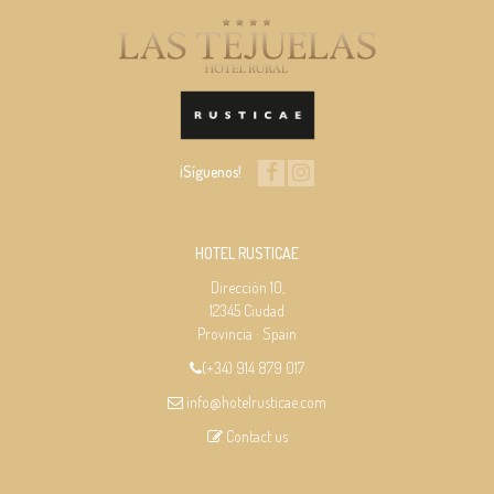
¡Síguenos!
HOTEL RUSTICAE
Dirección 10,
12345 Ciudad
Provincia · Spain
(+34) 914 879 017
info@hotelrusticae.com
Contact us